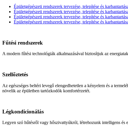
Épületgépészeti rendszerek tervezése, telepítése és karbantartás
Épületgépészeti rendszerek tervezése, telepítése és karbantartás
Épületgépészeti rendszerek tervezése, telepítése és karbantartás
Épületgépészeti rendszerek tervezése, telepítése és karbantartás
Fűtési rendszerek
A modern fűtési technológiák alkalmazásával biztosítjuk az energiatak
Szellőztetés
Az egészséges beltéri levegő elengedhetetlen a kényelem és a termelé
növelik az épületben tartózkodók komfortérzetét.
Légkondicionálás
Legyen szó hűtésről vagy hőszivattyúkról, létrehozunk intelligens és