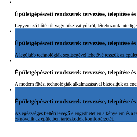
Épületgépészeti rendszerek tervezése, telepítése é
Legyen szó hűtésről vagy hőszivattyúkról, létrehozunk intellig
Épületgépészeti rendszerek tervezése, telepítése é
A legújabb technológiák segítségével lehetővé tesszük az épület
Épületgépészeti rendszerek tervezése, telepítése é
A modern fűtési technológiák alkalmazásával biztosítjuk az ener
Épületgépészeti rendszerek tervezése, telepítése é
Az egészséges beltéri levegő elengedhetetlen a kényelem és a t
és növelik az épületben tartózkodók komfortérzetét.