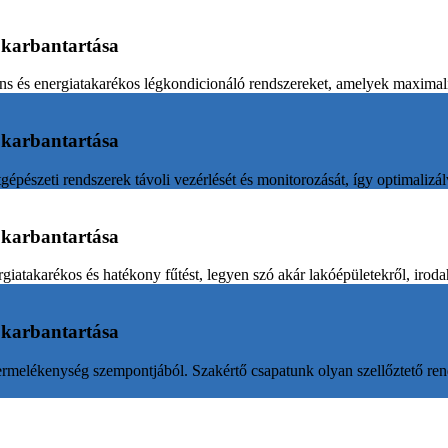
s karbantartása
ens és energiatakarékos légkondicionáló rendszereket, amelyek maximali
s karbantartása
gépészeti rendszerek távoli vezérlését és monitorozását, így optimalizál
s karbantartása
giatakarékos és hatékony fűtést, legyen szó akár lakóépületekről, iroda
s karbantartása
ermelékenység szempontjából. Szakértő csapatunk olyan szellőztető rend